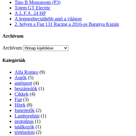
Tipo B Monoposto (P3)
Totem GT Electric
A.L.F.A. 24 HP
A legmegbecsültebb autó a világon
2. helyen a Fiat 131 Racing a 2016-os Baranya Kupán
Archívum
Archívum
Kategóriák
Alfa Romeo
(9)
Autók
(5)
autósport
(4)
beszámolók
(1)
Cikkek
(4)
Fiat
(3)
Hírek
(8)
Ismertetők
(2)
Lamborghini
(1)
prototípus
(1)
találkozók
(1)
történelem
(2)