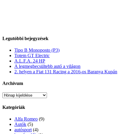
Legutóbbi bejegyzések
Tipo B Monoposto (P3)
Totem GT Electric
A.L.F.A. 24 HP
A legmegbecsültebb autó a világon
2. helyen a Fiat 131 Racing a 2016-os Baranya Kupán
Archívum
Archívum
Kategóriák
Alfa Romeo
(9)
Autók
(5)
autósport
(4)