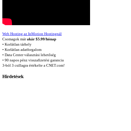
Web Hosting az InMotion Hostingnál
Csomagok már
akár $5.99/hónap
• Korlátlan tárhely
• Korlátlan adatforgalom
• Data Center választási lehetőség
• 90 napos pénz visszafizetési garancia
3-ból 3 csillagra értékelte a CNET.com!
Hirdetések