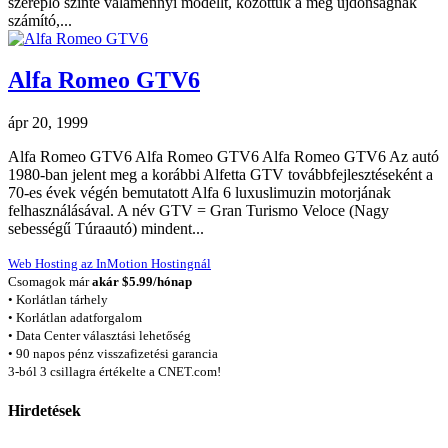
szereplő szinte valamennyi modellt, közöttük a még újdonságnak
számító,...
Alfa Romeo GTV6
ápr 20, 1999
Alfa Romeo GTV6 Alfa Romeo GTV6 Alfa Romeo GTV6 Az autó
1980-ban jelent meg a korábbi Alfetta GTV továbbfejlesztéseként a
70-es évek végén bemutatott Alfa 6 luxuslimuzin motorjának
felhasználásával. A név GTV = Gran Turismo Veloce (Nagy
sebességű Túraautó) mindent...
Web Hosting az InMotion Hostingnál
Csomagok már
akár $5.99/hónap
• Korlátlan tárhely
• Korlátlan adatforgalom
• Data Center választási lehetőség
• 90 napos pénz visszafizetési garancia
3-ból 3 csillagra értékelte a CNET.com!
Hirdetések