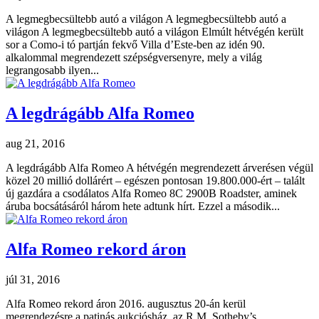
A legmegbecsültebb autó a világon A legmegbecsültebb autó a
világon A legmegbecsültebb autó a világon Elmúlt hétvégén került
sor a Como-i tó partján fekvő Villa d’Este-ben az idén 90.
alkalommal megrendezett szépségversenyre, mely a világ
legrangosabb ilyen...
A legdrágább Alfa Romeo
aug 21, 2016
A legdrágább Alfa Romeo A hétvégén megrendezett árverésen végül
közel 20 millió dollárért – egészen pontosan 19.800.000-ért – talált
új gazdára a csodálatos Alfa Romeo 8C 2900B Roadster, aminek
áruba bocsátásáról három hete adtunk hírt. Ezzel a második...
Alfa Romeo rekord áron
júl 31, 2016
Alfa Romeo rekord áron 2016. augusztus 20-án kerül
megrendezésre a patinás aukciósház, az R.M. Sotheby’s