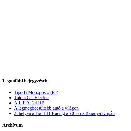
Legutóbbi bejegyzések
Tipo B Monoposto (P3)
Totem GT Electric
A.L.F.A. 24 HP
A legmegbecsültebb autó a világon
2. helyen a Fiat 131 Racing a 2016-os Baranya Kupán
Archívum