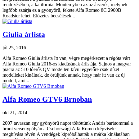
rendezésében, a kaliforniai Montereyben az az árverés, melynek
legfőbb sztárja ez a gyönyörű, fekete Alfa Romeo 8C 2900B
Roadster lehet. Előzetes becsélések...
Giulia árlista
júl 25, 2016
Alfa Romeo Giulia árlista Itt van, végre megérkezett a régóta várt
Alfa Romeo Giulia 2016-os kiadásának árlistája. Sajnos a magyar
piacra az 510 lóerős QV modellen kívül egyelőre csak dízel
modelleket kínálnak, de örüljünk annak, hogy már itt van az új
modell, ami...
Alfa Romeo GTV6 Brnoban
okt 21, 2014
2007 tavaszán egy gyönyörű napot töltöttünk Andris barátommal a
brnoi versenypályán a Csehországi Alfa Romeo képviselet
meghívása révén.A vendégek kipróbálhatták a márka kínálatában