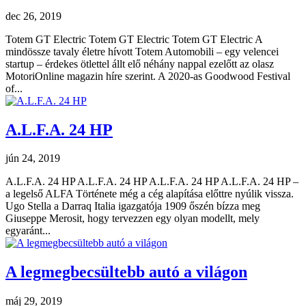
dec 26, 2019
Totem GT Electric Totem GT Electric Totem GT Electric A
mindössze tavaly életre hívott Totem Automobili – egy velencei
startup – érdekes ötlettel állt elő néhány nappal ezelőtt az olasz
MotoriOnline magazin híre szerint. A 2020-as Goodwood Festival
of...
A.L.F.A. 24 HP
jún 24, 2019
A.L.F.A. 24 HP A.L.F.A. 24 HP A.L.F.A. 24 HP A.L.F.A. 24 HP –
a legelső ALFA Története még a cég alapítása előttre nyúlik vissza.
Ugo Stella a Darraq Italia igazgatója 1909 őszén bízza meg
Giuseppe Merosit, hogy tervezzen egy olyan modellt, mely
egyaránt...
A legmegbecsültebb autó a világon
máj 29, 2019